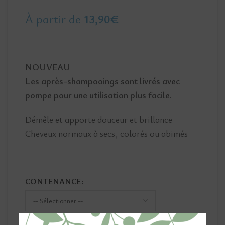
À partir de
13,90
€
NOUVEAU
Les après-shampooings sont livrés avec
pompe pour une utilisation plus facile.
Démêle et apporte douceur et brillance
Cheveux normaux à secs, colorés ou abimés
CONTENANCE