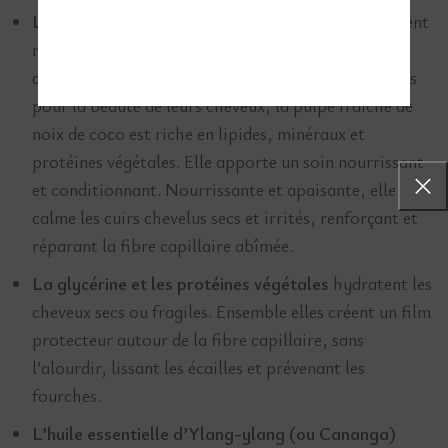
La
pulpe fraîche de noix de coco bio
est fraîchement
récoltée par une production familiale. Employée
depuis l’antiquité par les femmes en Inde, reconnues
pour la beauté de leurs cheveux, la pulpe fraîche de
noix de coco est riche en lipides, minéraux et
protéines végétales. Elle apporte un soin nourrissant
et conditionnant. Nourrissante et apaisante, elle
calme les cuirs chevelus secs et irrités, renforçant et
réparant la fibre capillaire abîmée.
La glycérine et les protéines végétales
hydratent les
cheveux secs ou fragiles. Ensemble elles créent un film
protecteur autour de la fibre capillaire, sans
l’alourdir, lissant les écailles et prévenant les
fourches.
L’huile essentielle d’Ylang-ylang (ou Cananga)