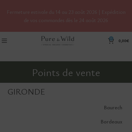
Fermeture estivale du 14 au 23 août 2026 | Expédition
de vos commandes dès le 24 août 2026
0
0,00
€
Points de vente
GIRONDE
Baurech
Bordeaux